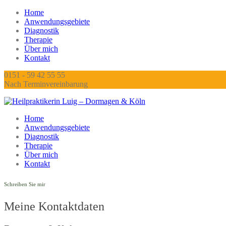
Home
Anwendungsgebiete
Diagnostik
Therapie
Über mich
Kontakt
0151 - 59 42 55 55
Nach Terminvereinbarung
Home
Anwendungsgebiete
Diagnostik
Therapie
Über mich
Kontakt
Schreiben Sie mir
Meine Kontaktdaten