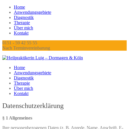
Home
Anwendungsgebiete
Diagnostik
Therapie
Über mich
Kontakt
0151 - 59 42 55 55
Nach Terminvereinbarung
Home
Anwendungsgebiete
Diagnostik
Therapie
Über mich
Kontakt
Datenschutzerklärung
§ 1 Allgemeines
Ihre personenbezogenen Daten (z. B. Anrede, Name, Anschrift, E-