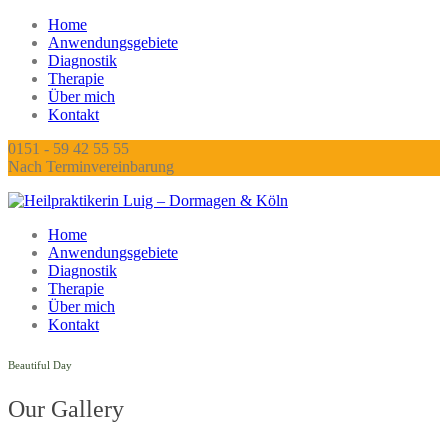
Home
Anwendungsgebiete
Diagnostik
Therapie
Über mich
Kontakt
0151 - 59 42 55 55
Nach Terminvereinbarung
Home
Anwendungsgebiete
Diagnostik
Therapie
Über mich
Kontakt
Beautiful Day
Our Gallery